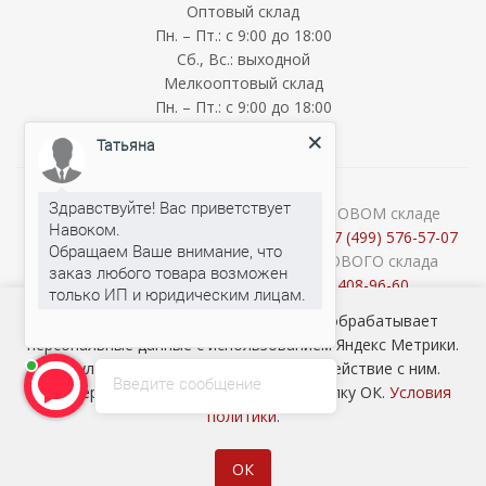
Оптовый склад
Пн. – Пт.: с 9:00 до 18:00
Сб., Вс.: выходной
Мелкооптовый склад
Пн. – Пт.: с 9:00 до 18:00
Сб., Вс.: выходной
Татьяна
Здравствуйте! Вас приветствует
О наличии и стоимости товара на ОПТОВОМ складе
Навоком.
уточняйте у менеджеров по телефону:
+7 (499) 576-57-07
Обращаем Ваше внимание, что
Консультации продавцов МЕЛКООПТОВОГО склада
заказ любого товара возможен
(Cash&Carry) по телефону:
+7 (926) 408-96-60
2026 © ООО «НАВОКОМ» - хозтовары, посуда и товары для
Наш сайт использует cookie-файлы и обрабатывает
Татьяна
печатает...
сада ОПТОМ
персональные данные с использованием Яндекс Метрики.
Это улучшает работу сайта и взаимодействие с ним.
Введите сообщение
Подтвердите ваше согласие, нажав кнопку ОК.
Условия
политики
.
ОК