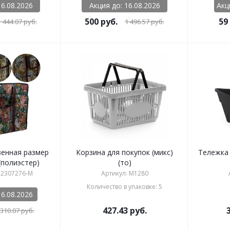
16.08.2026
Акция до: 16.08.2026
Акц
500
руб.
59
1 444.07
руб.
1 496.57
руб.
венная размер
Корзина для покупок (микс)
Тележка 
(полиэстер)
(то)
-2307276-M
Артикул: М1280
Количество в упаковке: 5
16.08.2026
427.43
руб.
310.07
руб.