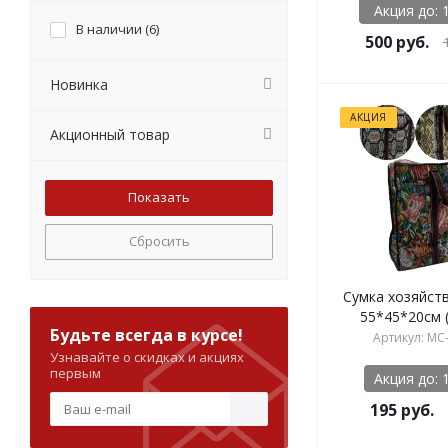
Акция до: 
В наличии (
6
)
500
руб.
Новинка
АКЦИЯ
Акционный товар
Сбросить
Сумка хозяйст
55*45*20см 
Будьте всегда в курсе!
Артикул: MC
Узнавайте о скидках и акциях
первым
Акция до: 
195
руб.