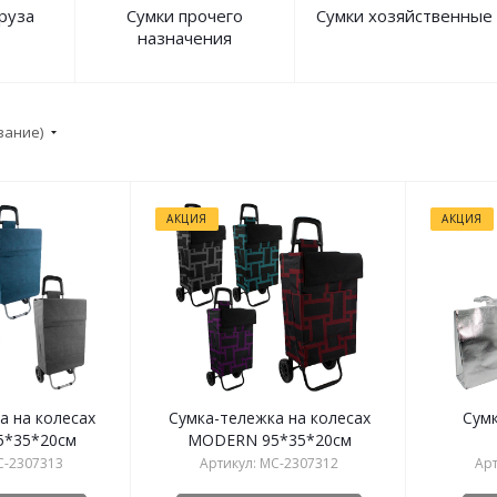
руза
Сумки прочего
Сумки хозяйственные
назначения
вание)
АКЦИЯ
АКЦИЯ
а на колесах
Сумка-тележка на колесах
Сумк
*35*20см
MODERN 95*35*20см
C-2307313
Артикул: MC-2307312
Арт