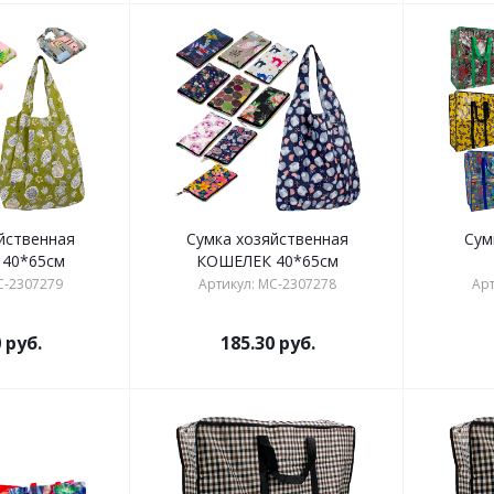
йственная
Сумка хозяйственная
Сум
40*65см
КОШЕЛЕК 40*65см
C-2307279
Артикул: MC-2307278
Арт
0
руб.
185.30
руб.