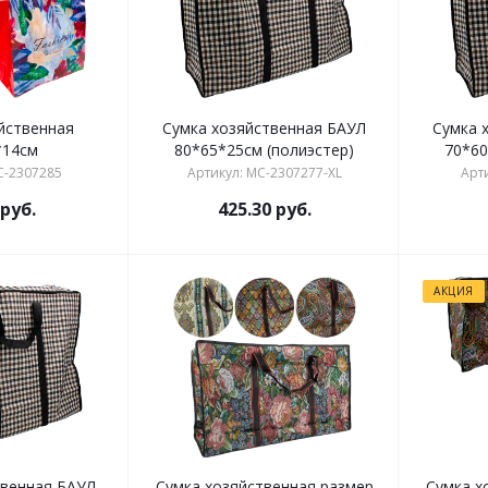
йственная
Сумка хозяйственная БАУЛ
Сумка 
*14см
80*65*25см (полиэстер)
70*60
C-2307285
Артикул: MC-2307277-XL
Арт
руб.
425.30
руб.
АКЦИЯ
твенная БАУЛ
Сумка хозяйственная размер
Сумка х