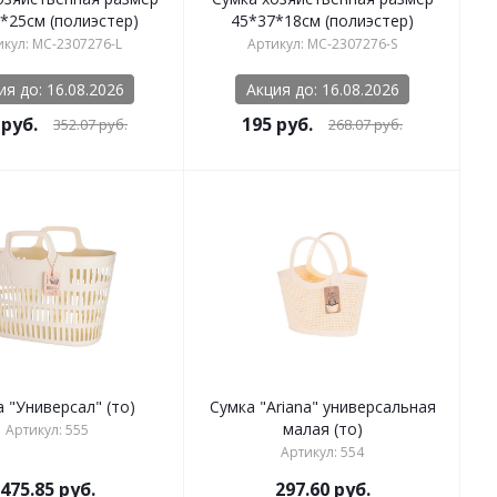
*25см (полиэстер)
45*37*18см (полиэстер)
икул: MC-2307276-L
Артикул: MC-2307276-S
ия до: 16.08.2026
Акция до: 16.08.2026
руб.
195
руб.
352.07
руб.
268.07
руб.
 "Универсал" (то)
Сумка "Ariana" универсальная
малая (то)
Артикул: 555
Артикул: 554
475.85
руб.
297.60
руб.