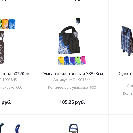
енная 50*70см
Сумка хозяйственная 38*58см
Сумка-
C-1903845
Артикул: MC-1903844
Арт
упаковке: 600
Количество в упаковке: 600
Колич
4
руб.
105.25
руб.