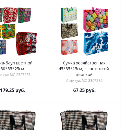
ка-баул цветной
Сумка хозяйственная
50*55*25см
45*35*15см, с застежкой-
кнопкой
икул: MC-2307287
Артикул: MC-2307286
179.25
руб.
67.25
руб.