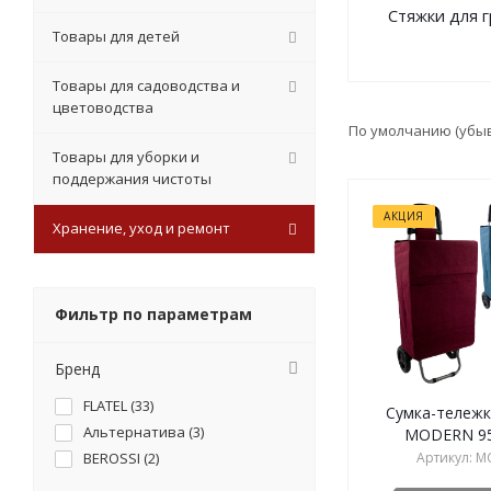
Стяжки для г
Товары для детей
Товары для садоводства и
цветоводства
По умолчанию (убы
Товары для уборки и
поддержания чистоты
АКЦИЯ
Хранение, уход и ремонт
Фильтр по параметрам
Бренд
FLATEL (
33
)
Сумка-тележк
Альтернатива (
3
)
MODERN 95
BEROSSI (
2
)
Артикул: M