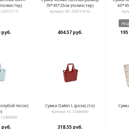
(полиэстер)
70*45*25см (полиэстер)
60*45
-2307277-S
Артикул: MC-2307276-XL
Арт
Акц
0
руб.
404.57
руб.
195
(голубой песок)
Сумка Daikiri L (роза) (то)
Сумка
о)
Артикул: АС 72446000
С 72489000
5
руб.
318.55
руб.