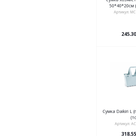
50*40*20см 
Артикул: MC
245.3
Сумка Daikiri L 
(т
Артикул: А
318.5