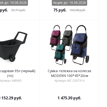
ия до: 16.08.2026
Акция до: 16.08.2026
руб.
75
руб.
93.71
руб.
156.98
руб.
садовая 95л (черный)
Сумка-тележка на колесах
(то)
MODERN 100*45*20см
Артикул: М8900
Артикул: MC-2307314
3 152.29
руб.
1 475.30
руб.