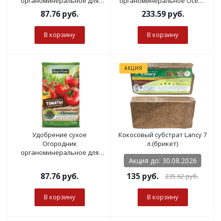
органоминеральное для
органоминеральное Осень
Лука и чеснока
гранулированное 2,5 кг
87.76
руб.
233.59
руб.
гранулированное 0,9 кг
В корзину
В корзину
АКЦИЯ
Удобрение сухое
Кокосовый субстрат Lancy 7
Огородник
л.(брикет)
органоминеральное для
Акция до: 30.08.2026
томатов гранулированное
0,9 кг
87.76
руб.
135
руб.
235.62
руб.
В корзину
В корзину