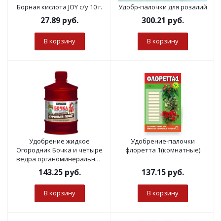
Борная кислота JOY с/у 10 г.
Удобр-палочки для розалий
27.89
руб.
300.21
руб.
В корзину
В корзину
Удобрение жидкое
Удобрение-палочки
Огородник Бочка и четыре
флоретта 1(комнатные)
ведра органоминеральное
Куриный Помет 0,6л
143.25
руб.
137.15
руб.
В корзину
В корзину