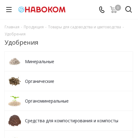
0
Главная
-
Продукция
-
Товары для садоводства и цветоводства
-
Удобрения
Удобрения
Минеральные
Органические
Органоминеральные
Средства для компостирования и компосты