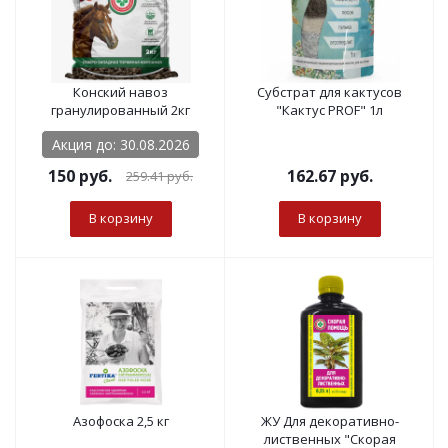
Конский навоз
Субстрат для кактусов
гранулированный 2кг
"Кактус PROF" 1л
Акция до: 30.08.2026
150
руб.
162.67
руб.
259.41
руб.
В корзину
В корзину
Азофоска 2,5 кг
ЖУ Для декоративно-
лиственных "Скорая