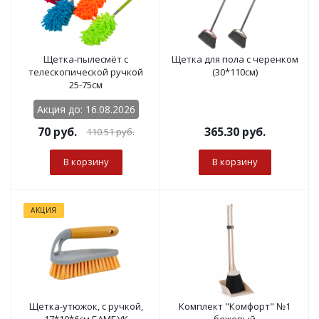
Щетка-пылесмёт с
Щетка для пола с черенком
телескопической ручкой
(30*110см)
25-75см
Акция до: 16.08.2026
70
руб.
365.30
руб.
110.51
руб.
В корзину
В корзину
АКЦИЯ
Щетка-утюжок, с ручкой,
Комплект "Комфорт" №1