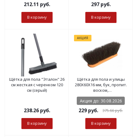
212.11
руб.
297
руб.
В корзину
В корзину
АКЦИЯ
Щётка для пола "Эталон" 26
Щётка для пола и улицы
см жесткая с черенком 120
280Х60Х16 мм, бук, пропит.
см (серый)
воском,
натур.кокос.волокно 106
Акция до: 30.08.2026
пучков
238.26
руб.
229
руб.
375.66
руб.
В корзину
В корзину