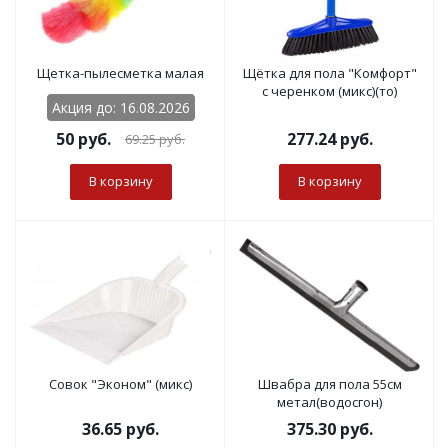
Щетка-пылесметка малая
Щётка для пола "Комфорт"
с черенком (микс)(то)
Акция до: 16.08.2026
50
руб.
277.24
руб.
69.25
руб.
В корзину
В корзину
Совок "Эконом" (микс)
Швабра для пола 55см
метал(водосгон)
36.65
руб.
375.30
руб.