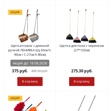
АКЦИЯ
Щетка+совок с длинной
Щетка для пола с черенком
ручкой ЛЕНИВКА (Щ-30см h-
(27*120см)
90см / С-27см h-80см)
Акция до: 16.08.2026
375
руб.
275.30
руб.
495.30
руб.
В корзину
В корзину
АКЦИЯ