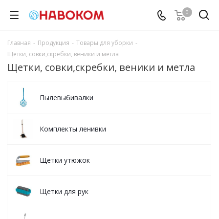
0
Главная
-
Продукция
-
Товары для уборки
-
Щетки, совки,скребки, веники и метла
Щетки, совки,скребки, веники и метла
Пылевыбивалки
Комплекты ленивки
Щетки утюжок
Щетки для рук