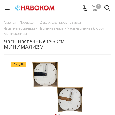
0
Главная
-
Продукция
-
Декор, сувениры, подарки
-
Часы, метеостанции
-
Настенные часы
-
Часы настенные Ø-30см
МИНИМАЛИЗМ
Часы настенные Ø-30см
МИНИМАЛИЗМ
АКЦИЯ