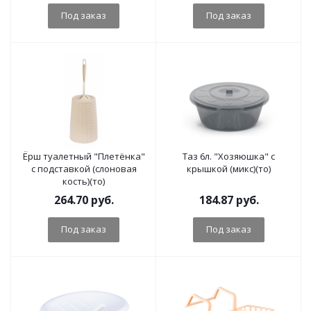
Под заказ
Под заказ
Ёрш туалетный "Плетёнка"
Таз 6л. "Хозяюшка" с
с подставкой (слоновая
крышкой (микс)(то)
кость)(то)
264.70
руб.
184.87
руб.
Под заказ
Под заказ