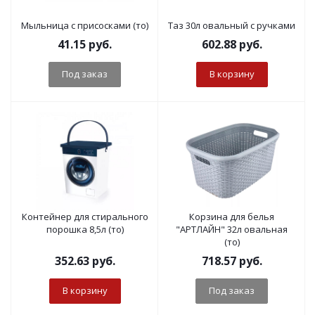
Мыльница с присосками (то)
Таз 30л овальный с ручками
41.15
руб.
602.88
руб.
Под заказ
В корзину
Контейнер для стирального
Корзина для белья
порошка 8,5л (то)
"АРТЛАЙН" 32л овальная
(то)
352.63
руб.
718.57
руб.
В корзину
Под заказ