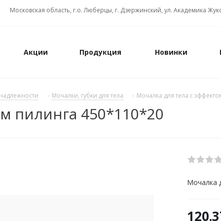
Московская область, г.о. Люберцы, г. Дзержинский, ул. Академика Жуко
Акции
Продукция
Новинки
надлежности
-
Мочалки, губки для тела
-
Мочалка для тела с эффекто
ом пилинга 450*110*20
Мочалка 
120.3