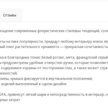
Отзывы
ощение современных флористических стилевых тенденций, сочет
ты на пике популярности, придадут любому интерьеру новое зв
ный плюс растительного орнамента — прекрасная сочетаемость
на в благородных тонах: белый ротанг, мята, французский серый
ы предусмотрены удобные отверстия–ручки, которые позволяют 
 содержимое корзины от посторонних глаз, а также может слу
лежностей;
рзины, крышка фиксируется в вертикальном положении;
ю изделий выполненный в одном дизайне
РА, привнесут лёгкий шарм и непосредственность в интерьер, 
рных затрат.