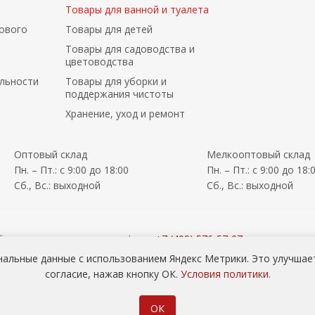
Товары для ванной и туалета
ового
Товары для детей
Товары для садоводства и
цветоводства
льности
Товары для уборки и
поддержания чистоты
Хранение, уход и ремонт
Оптовый склад
Мелкооптовый склад
Пн. – Пт.: с 9:00 до 18:00
Пн. – Пт.: с 9:00 до 18:
Сб., Вс.: выходной
Сб., Вс.: выходной
йте у менеджеров по телефону:
+7 (499) 576-57-07
ry) по телефону:
+7 (926) 408-96-60
нальные данные с использованием Яндекс Метрики. Это улучшает
я сада ОПТОМ
согласие, нажав кнопку ОК.
Условия политики
.
ОК