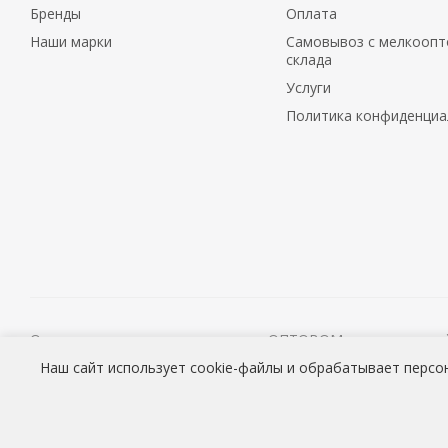
Бренды
Оплата
Наши марки
Самовывоз с мелкоопт
склада
Услуги
Политика конфиденциа
О наличии и стоимости товара на ОПТОВОМ складе уточня
Консультации продавцов МЕЛКООПТОВОГО склада (Cash&Car
Наш сайт использует cookie-файлы и обрабатывает персо
2026 © ООО «НАВОКОМ» - хозтовары, посуда и товары дл