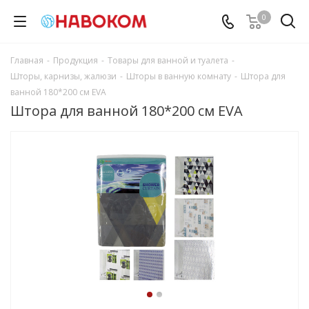
0
Главная
-
Продукция
-
Товары для ванной и туалета
-
Шторы, карнизы, жалюзи
-
Шторы в ванную комнату
-
Штора для
ванной 180*200 см EVA
Штора для ванной 180*200 см EVA