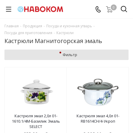
0
Главная
-
Продукция
-
Посуда и кухонная утварь
-
Посуда для приготовления
-
Кастрюли
Кастрюли Магнитогорская эмаль
Фильтр
Кастрюля эмал 2,0л 01-
Кастрюля эмал 4,0л 01-
1610.1/4М-Базилик Эмаль
RB1614CH/4-Укроп
SELECT