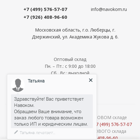
+7 (499) 576-57-07
info@navokom.ru
+7 (926) 408-96-60
Московская область, г.о. Люберцы, г.
Дзержинский, ул. Академика Жукова д. 6.
Оптовый склад
Пн. – Пт.: с 9:00 до 18:00
Сб., Вс.: выходной
Мелкооптовый склад
Татьяна
Пн. – Пт.: с 9:00 до 18:00
Сб., Вс.: выходной
Здравствуйте! Вас приветствует
Навоком.
Обращаем Ваше внимание, что
О наличии и стоимости товара на ОПТОВОМ складе
заказ любого товара возможен
уточняйте у менеджеров по телефону:
+7 (499) 576-57-07
Консультации продавцов МЕЛКООПТОВОГО склада
Татьяна
печатает...
(Cash&Carry) по телефону:
+7 (926) 408-96-60