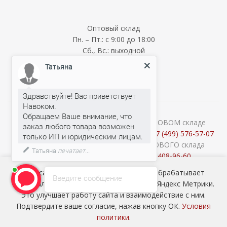
Оптовый склад
Пн. – Пт.: с 9:00 до 18:00
Сб., Вс.: выходной
Мелкооптовый склад
Татьяна
Пн. – Пт.: с 9:00 до 18:00
Сб., Вс.: выходной
Здравствуйте! Вас приветствует
Навоком.
Обращаем Ваше внимание, что
О наличии и стоимости товара на ОПТОВОМ складе
заказ любого товара возможен
уточняйте у менеджеров по телефону:
+7 (499) 576-57-07
Консультации продавцов МЕЛКООПТОВОГО склада
Татьяна
печатает...
(Cash&Carry) по телефону:
+7 (926) 408-96-60
2026 © ООО «НАВОКОМ» - хозтовары, посуда и товары для
Наш сайт использует cookie-файлы и обрабатывает
Введите сообщение
сада ОПТОМ
персональные данные с использованием Яндекс Метрики.
Это улучшает работу сайта и взаимодействие с ним.
Подтвердите ваше согласие, нажав кнопку ОК.
Условия
политики
.