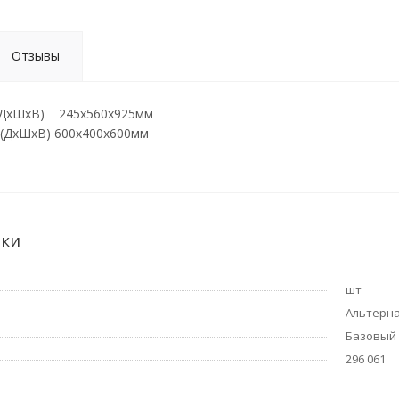
Отзывы
 (ДхШхВ) 245х560х925мм
 (ДхШхВ) 600х400х600мм
ики
шт
Альтерн
Базовый
296 061