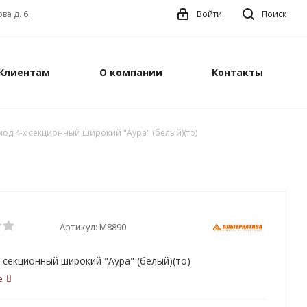
ва д. 6.
Войти
Поиск
Клиентам
О компании
Контакты
од 4-х секционный широкий "Аура" (белый)(то)
Артикул:
М8890
 секционный широкий "Аура" (белый)(то)
е