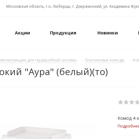
Московская область, г.о. Люберцы, г. Дзержинский, ул. Академика Жуко
Акции
Продукция
Новинки
омплектующие для гардеробной системы
-
Пластиковые комоды
-
Ком
кий "Аура" (белый)(то)
Комод 4-х
Подробне