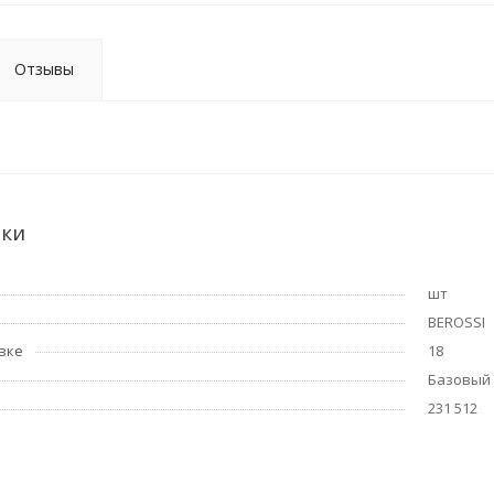
Отзывы
ики
шт
BEROSSI
вке
18
Базовый
231 512