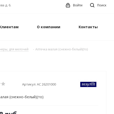
ва д. 6.
Войти
Поиск
Клиентам
О компании
Контакты
йнеры, для мелочей
-
Аптечка малая (снежно-белый)(то)
Артикул:
АС 26201000
алая (снежно-белый)(то)