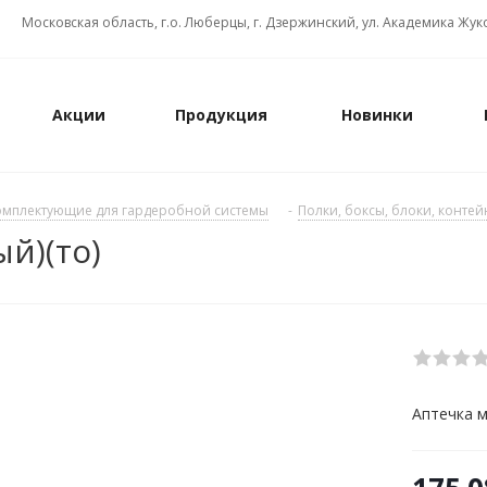
Московская область, г.о. Люберцы, г. Дзержинский, ул. Академика Жуко
Акции
Продукция
Новинки
омплектующие для гардеробной системы
-
Полки, боксы, блоки, конте
й)(то)
Аптечка м