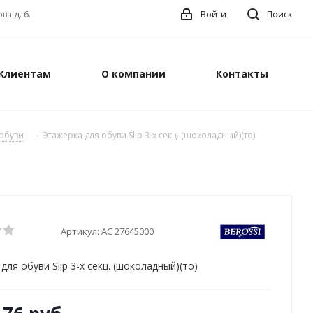
ва д. 6.
Войти
Поиск
Клиентам
О компании
Контакты
 обуви
-
Этажерка для обуви Slip 3-х секц. (шоколадный)(то)
Артикул:
АС 27645000
для обуви Slip 3-х секц. (шоколадный)(то)