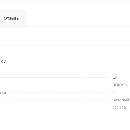
Отзывы
ики
шт
BEROSSI
вке
4
Базовый
225 516