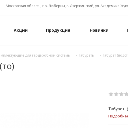
Московская область, г.о. Люберцы, г. Дзержинский, ул. Академика Жуко
Акции
Продукция
Новинки
омплектующие для гардеробной системы
-
Табуреты
-
Табурет (подста
(то)
Табурет (
Подробне