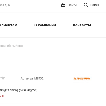
ва д. 6.
Войти
Поиск
Клиентам
О компании
Контакты
вка) (белый)(то)
Артикул:
М8752
подставка) (белый)(то)
е