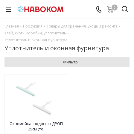
0
Главная
-
Продукция
-
Товары для хранения, ухода и ремонта
-
Клей, скотч, коробки, уплотнитель
-
Уплотнитель и оконная фурнитура
Уплотнитель и оконная фурнитура
Фильтр
Окномойка–водосгон ДРОП
25см (то)