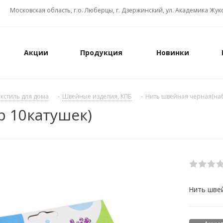
Московская область, г.о. Люберцы, г. Дзержинский, ул. Академика Жуко
Акции
Продукция
Новинки
екстиль для дома
-
Швейные изделия, КПБ
-
Нить швейная черная(наб
р 10катушек)
Нить швей