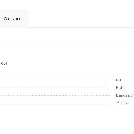
Отзывы
ики
шт
Flatel
Базовый
293 871