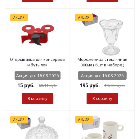
АКЦИЯ
АКЦИЯ
Открывалка для консервов
Мороженица стеклянная
и бутылок
300мл ( 6шт в наборе )
Акция до: 16.08.2026
Акция до: 16.08.2026
15
руб.
195
руб.
60.11
руб.
475.25
руб.
В корзину
В корзину
АКЦИЯ
АКЦИЯ