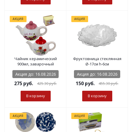
АКЦИЯ
АКЦИЯ
Чайник керамический
Фруктовница стеклянная
900мл, заварочный
Ø-17см h-6см
Акция до: 16.08.2026
Акция до: 16.08.2026
275
руб.
150
руб.
425.30
руб.
455.30
руб.
В корзину
В корзину
АКЦИЯ
АКЦИЯ