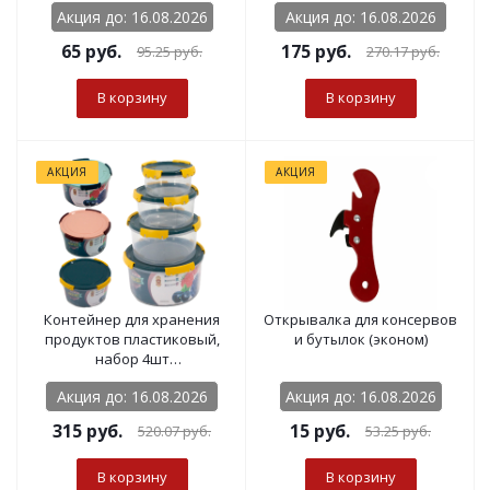
Акция до: 16.08.2026
Акция до: 16.08.2026
65
руб.
175
руб.
95.25
руб.
270.17
руб.
В корзину
В корзину
АКЦИЯ
АКЦИЯ
Контейнер для хранения
Открывалка для консервов
продуктов пластиковый,
и бутылок (эконом)
набор 4шт
(400мл/750мл/1300мл/2300мл)
Акция до: 16.08.2026
Акция до: 16.08.2026
315
руб.
15
руб.
520.07
руб.
53.25
руб.
В корзину
В корзину