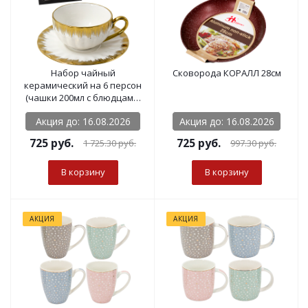
Набор чайный
Сковорода КОРАЛЛ 28см
керамический на 6 персон
(чашки 200мл с блюдцами)
рваные коробки
Акция до: 16.08.2026
Акция до: 16.08.2026
725
руб.
725
руб.
1 725.30
руб.
997.30
руб.
В корзину
В корзину
АКЦИЯ
АКЦИЯ