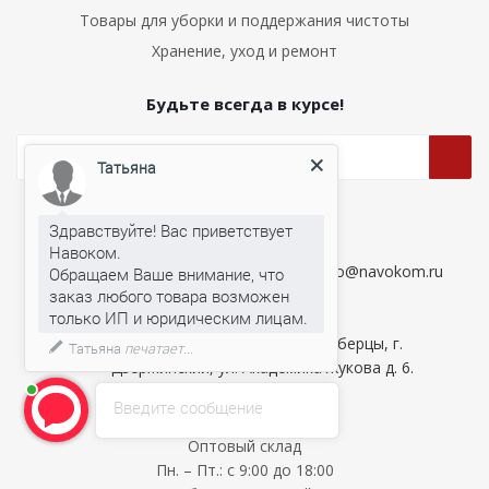
Товары для уборки и поддержания чистоты
Хранение, уход и ремонт
Будьте всегда в курсе!
Татьяна
Наши контакты
Здравствуйте! Вас приветствует
Навоком.
+7 (499) 576-57-07
info@navokom.ru
Обращаем Ваше внимание, что
заказ любого товара возможен
+7 (926) 408-96-60
Московская область, г.о. Люберцы, г.
Татьяна
печатает...
Дзержинский, ул. Академика Жукова д. 6.
Введите сообщение
Оптовый склад
Пн. – Пт.: с 9:00 до 18:00