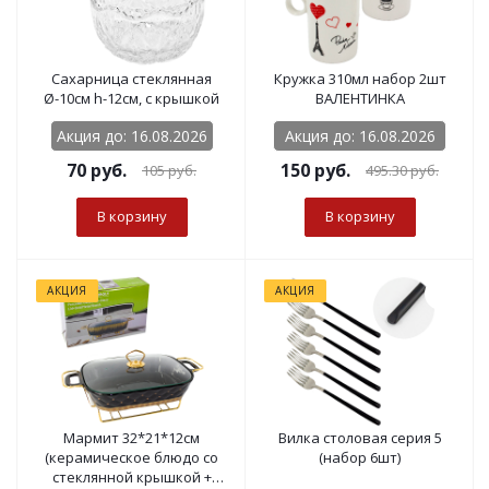
Сахарница стеклянная
Кружка 310мл набор 2шт
Ø-10см h-12см, с крышкой
ВАЛЕНТИНКА
Акция до: 16.08.2026
Акция до: 16.08.2026
70
руб.
150
руб.
105
руб.
495.30
руб.
В корзину
В корзину
АКЦИЯ
АКЦИЯ
Мармит 32*21*12см
Вилка столовая серия 5
(керамическое блюдо со
(набор 6шт)
стеклянной крышкой +