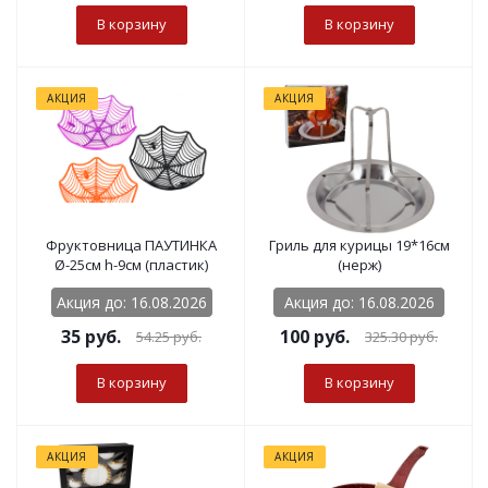
В корзину
В корзину
АКЦИЯ
АКЦИЯ
Фруктовница ПАУТИНКА
Гриль для курицы 19*16см
Ø-25см h-9см (пластик)
(нерж)
Акция до: 16.08.2026
Акция до: 16.08.2026
35
руб.
100
руб.
54.25
руб.
325.30
руб.
В корзину
В корзину
АКЦИЯ
АКЦИЯ