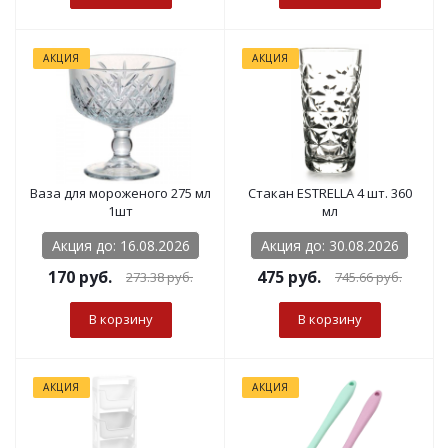
АКЦИЯ
АКЦИЯ
Ваза для мороженого 275 мл
Стакан ESTRELLA 4 шт. 360
1шт
мл
Акция до: 16.08.2026
Акция до: 30.08.2026
170
руб.
475
руб.
273.38
руб.
745.66
руб.
В корзину
В корзину
АКЦИЯ
АКЦИЯ