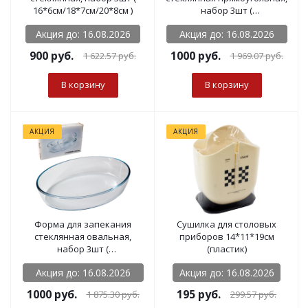
16*6см/18*7см/20*8см )
набор 3шт (
35*25см/30*20см/27*17см )
Акция до: 16.08.2026
Акция до: 16.08.2026
900
руб.
1000 руб.
1 622.57
руб.
1 969.07
руб.
В корзину
В корзину
АКЦИЯ
АКЦИЯ
Форма для запекания
Сушилка для столовых
стеклянная овальная,
приборов 14*11*19см
набор 3шт (
(пластик)
35*23см/30*20см/25*17см )
Акция до: 16.08.2026
Акция до: 16.08.2026
1000 руб.
195
руб.
1 875.30
руб.
299.57
руб.