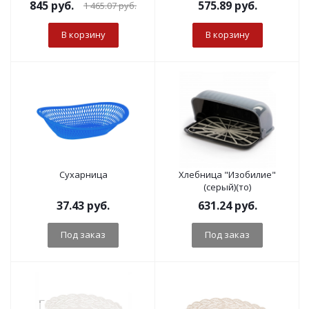
845
руб.
575.89
руб.
1 465.07
руб.
В корзину
В корзину
Сухарница
Хлебница "Изобилие"
(серый)(то)
37.43
руб.
631.24
руб.
Под заказ
Под заказ