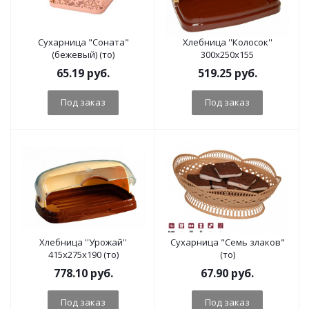
Сухарница "Соната"
Хлебница ''Колосок''
(бежевый) (то)
300х250х155
65.19
руб.
519.25
руб.
Под заказ
Под заказ
Хлебница ''Урожай''
Сухарница "Семь злаков"
415х275х190 (то)
(то)
778.10
руб.
67.90
руб.
Под заказ
Под заказ