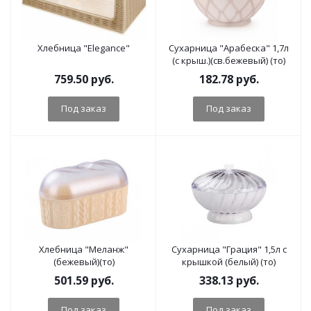
Хлебница "Elegance"
Сухарница "Арабеска" 1,7л
(с крыш.)(св.бежевый) (то)
759.50
руб.
182.78
руб.
Под заказ
Под заказ
Хлебница "Меланж"
Сухарница "Грация" 1,5л с
(бежевый)(то)
крышкой (белый) (то)
501.59
руб.
338.13
руб.
Под заказ
Под заказ