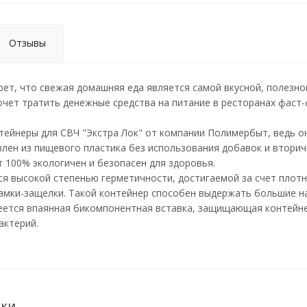
Отзывы
крет, что свежая домашняя еда является самой вкусной, полезной
хочет тратить денежные средства на питание в ресторанах фаст
тейнеры для СВЧ "Экстра Лок" от компании Полимербыт, ведь 
лен из пищевого пластика без использования добавок и вторич
т 100% экологичен и безопасен для здоровья.
ся высокой степенью герметичности, достигаемой за счет плот
мки-защелки. Такой контейнер способен выдержать большие на
еется впаянная бикомпонентная вставка, защищающая контейнер
актерий.
ики