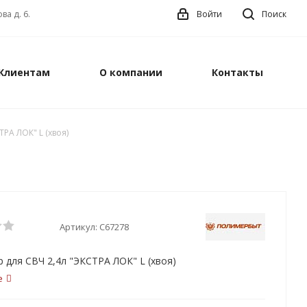
ва д. 6.
Войти
Поиск
Клиентам
О компании
Контакты
РА ЛОК" L (хвоя)
Артикул:
С67278
 для СВЧ 2,4л "ЭКСТРА ЛОК" L (хвоя)
е