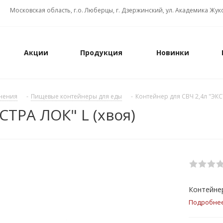
Московская область, г.о. Люберцы, г. Дзержинский, ул. Академика Жуко
Акции
Продукция
Новинки
анения
-
Пищевые контейнеры для еды
-
Контейнер для СВЧ 2,4л "ЭКСТ
СТРА ЛОК" L (хвоя)
Контейнер
Подробне