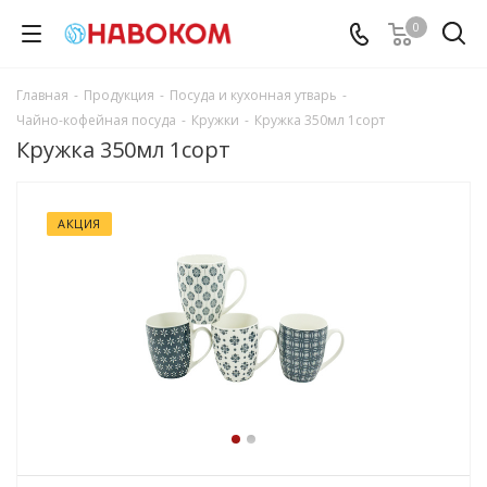
0
Главная
-
Продукция
-
Посуда и кухонная утварь
-
Чайно-кофейная посуда
-
Кружки
-
Кружка 350мл 1сорт
Кружка 350мл 1сорт
АКЦИЯ