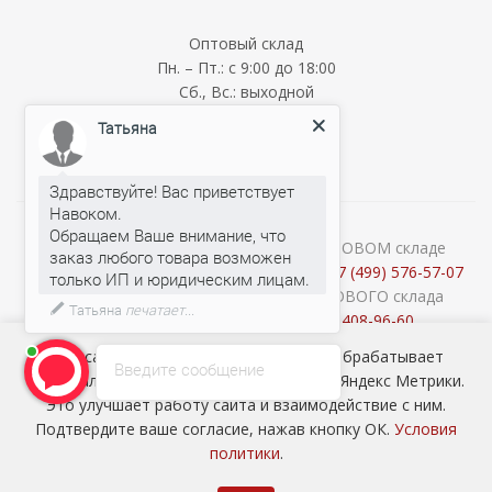
Оптовый склад
Пн. – Пт.: с 9:00 до 18:00
Сб., Вс.: выходной
Мелкооптовый склад
Татьяна
Пн. – Пт.: с 9:00 до 18:00
Сб., Вс.: выходной
Здравствуйте! Вас приветствует
Навоком.
Обращаем Ваше внимание, что
О наличии и стоимости товара на ОПТОВОМ складе
заказ любого товара возможен
уточняйте у менеджеров по телефону:
+7 (499) 576-57-07
Консультации продавцов МЕЛКООПТОВОГО склада
Татьяна
печатает...
(Cash&Carry) по телефону:
+7 (926) 408-96-60
2026 © ООО «НАВОКОМ» - хозтовары, посуда и товары для
Наш сайт использует cookie-файлы и обрабатывает
Введите сообщение
сада ОПТОМ
персональные данные с использованием Яндекс Метрики.
Это улучшает работу сайта и взаимодействие с ним.
Подтвердите ваше согласие, нажав кнопку ОК.
Условия
политики
.