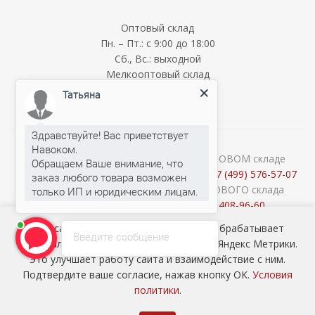
Оптовый склад
Пн. – Пт.: с 9:00 до 18:00
Сб., Вс.: выходной
Мелкооптовый склад
Татьяна
Пн. – Пт.: с 9:00 до 18:00
Сб., Вс.: выходной
Здравствуйте! Вас приветствует
Навоком.
Обращаем Ваше внимание, что
О наличии и стоимости товара на ОПТОВОМ складе
заказ любого товара возможен
уточняйте у менеджеров по телефону:
+7 (499) 576-57-07
Консультации продавцов МЕЛКООПТОВОГО склада
Татьяна
печатает...
(Cash&Carry) по телефону:
+7 (926) 408-96-60
2026 © ООО «НАВОКОМ» - хозтовары, посуда и товары для
Наш сайт использует cookie-файлы и обрабатывает
Введите сообщение
сада ОПТОМ
персональные данные с использованием Яндекс Метрики.
Это улучшает работу сайта и взаимодействие с ним.
Подтвердите ваше согласие, нажав кнопку ОК.
Условия
политики
.