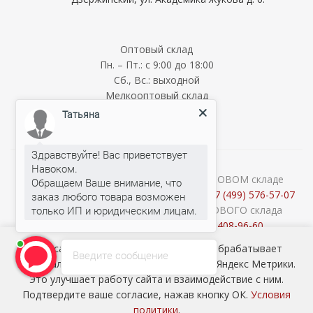
Оптовый склад
Пн. – Пт.: с 9:00 до 18:00
Сб., Вс.: выходной
Мелкооптовый склад
Татьяна
Пн. – Пт.: с 9:00 до 18:00
Сб., Вс.: выходной
Здравствуйте! Вас приветствует
Навоком.
Обращаем Ваше внимание, что
О наличии и стоимости товара на ОПТОВОМ складе
заказ любого товара возможен
уточняйте у менеджеров по телефону:
+7 (499) 576-57-07
Консультации продавцов МЕЛКООПТОВОГО склада
Татьяна
печатает...
(Cash&Carry) по телефону:
+7 (926) 408-96-60
2026 © ООО «НАВОКОМ» - хозтовары, посуда и товары для
Наш сайт использует cookie-файлы и обрабатывает
Введите сообщение
сада ОПТОМ
персональные данные с использованием Яндекс Метрики.
Это улучшает работу сайта и взаимодействие с ним.
Подтвердите ваше согласие, нажав кнопку ОК.
Условия
политики
.