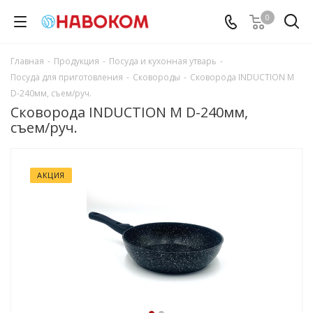
0
Главная
-
Продукция
-
Посуда и кухонная утварь
-
Посуда для приготовления
-
Сковороды
-
Сковорода INDUCTION M
D-240мм, съем/руч.
Сковорода INDUCTION M D-240мм,
съем/руч.
АКЦИЯ