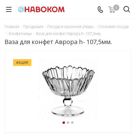
0
Главная
-
Продукция
-
Посуда и кухонная утварь
-
Столовая посуда
-
Конфетницы
-
Ваза для конфет Аврора h- 107,5мм.
Ваза для конфет Аврора h- 107,5мм.
АКЦИЯ