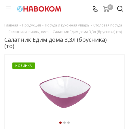
0
Главная
-
Продукция
-
Посуда и кухонная утварь
-
Столовая посуда
-
Салатники, пиалы, кисэ
-
Салатник Едим дома 3,3л (брусника) (то)
Салатник Едим дома 3,3л (брусника)
(то)
НОВИНКА