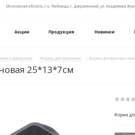
Московская область, г.о. Люберцы, г. Дзержинский, ул. Академика Жуко
Акции
Продукция
Новинки
ечки и заморозки
-
Формы для запекания
-
Форма для выпечки сили
новая 25*13*7см
Форма дл