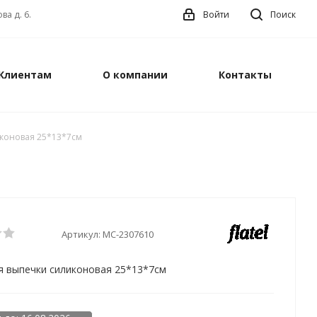
ва д. 6.
Войти
Поиск
Клиентам
О компании
Контакты
коновая 25*13*7см
Артикул:
MC-2307610
я выпечки силиконовая 25*13*7см