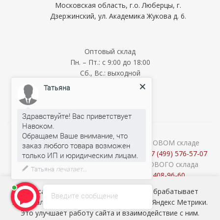
Московская область, г.о. Люберцы, г.
Дзержинский, ул. Академика Жукова д. 6.
Оптовый склад
Пн. – Пт.: с 9:00 до 18:00
Сб., Вс.: выходной
Мелкооптовый склад
Татьяна
Пн. – Пт.: с 9:00 до 18:00
Сб., Вс.: выходной
Здравствуйте! Вас приветствует
Навоком.
Обращаем Ваше внимание, что
О наличии и стоимости товара на ОПТОВОМ складе
заказ любого товара возможен
уточняйте у менеджеров по телефону:
+7 (499) 576-57-07
Консультации продавцов МЕЛКООПТОВОГО склада
Татьяна
печатает...
(Cash&Carry) по телефону:
+7 (926) 408-96-60
2026 © ООО «НАВОКОМ» - хозтовары, посуда и товары для
Наш сайт использует cookie-файлы и обрабатывает
Введите сообщение
сада ОПТОМ
персональные данные с использованием Яндекс Метрики.
Это улучшает работу сайта и взаимодействие с ним.