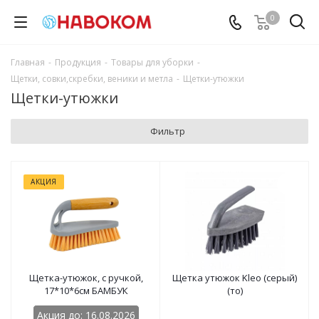
0
Главная
-
Продукция
-
Товары для уборки
-
Щетки, совки,скребки, веники и метла
-
Щетки-утюжки
Щетки-утюжки
Фильтр
АКЦИЯ
Щетка-утюжок, с ручкой,
Щетка утюжок Kleo (серый)
17*10*6см БАМБУК
(то)
Акция до: 16.08.2026