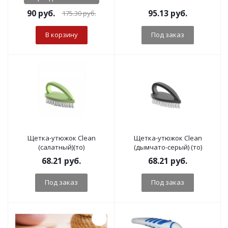
90
руб.
95.13
руб.
175.30
руб.
В корзину
Под заказ
Щетка-утюжок Clean
Щетка-утюжок Clean
(салатный)(то)
(дымчато-серый) (то)
68.21
руб.
68.21
руб.
Под заказ
Под заказ