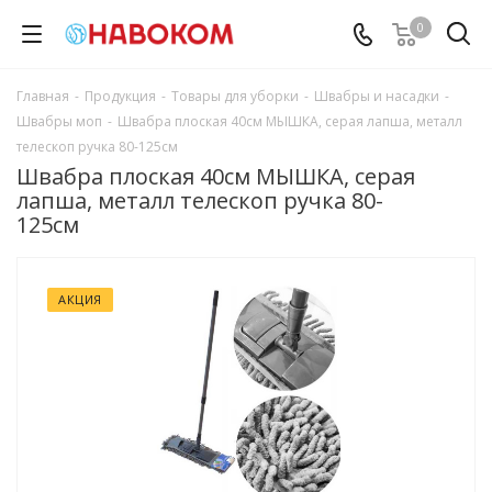
0
Главная
-
Продукция
-
Товары для уборки
-
Швабры и насадки
-
Швабры моп
-
Швабра плоская 40см МЫШКА, серая лапша, металл
телескоп ручка 80-125см
Швабра плоская 40см МЫШКА, серая
лапша, металл телескоп ручка 80-
125см
АКЦИЯ