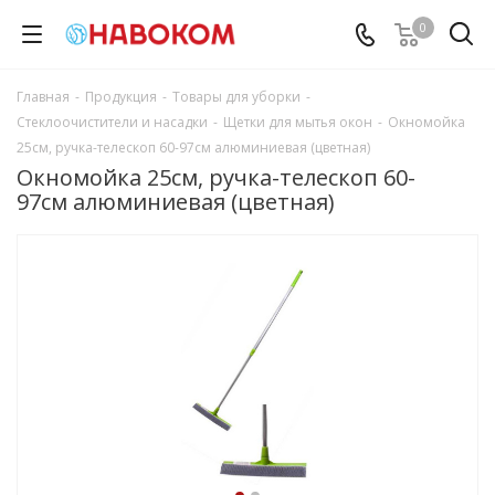
0
Главная
-
Продукция
-
Товары для уборки
-
Стеклоочистители и насадки
-
Щетки для мытья окон
-
Окномойка
25см, ручка-телескоп 60-97см алюминиевая (цветная)
Окномойка 25см, ручка-телескоп 60-
97см алюминиевая (цветная)