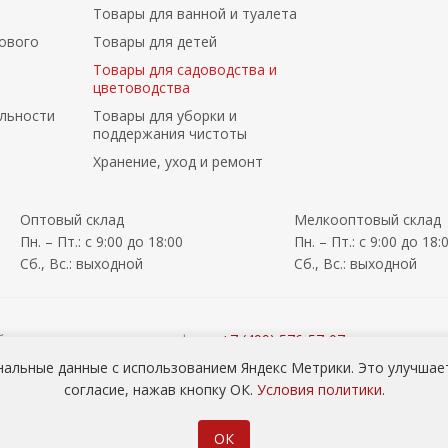
Товары для ванной и туалета
ового
Товары для детей
Товары для садоводства и
цветоводства
льности
Товары для уборки и
поддержания чистоты
Хранение, уход и ремонт
Оптовый склад
Мелкооптовый склад
Пн. – Пт.: с 9:00 до 18:00
Пн. – Пт.: с 9:00 до 18:
Сб., Вс.: выходной
Сб., Вс.: выходной
йте у менеджеров по телефону:
+7 (499) 576-57-07
ry) по телефону:
+7 (926) 408-96-60
нальные данные с использованием Яндекс Метрики. Это улучшает
я сада ОПТОМ
согласие, нажав кнопку ОК.
Условия политики
.
ОК