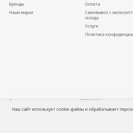
Бренды
Оплата
Наши марки
Самовывоз с мелкоопт
склада
Услуги
Политика конфиденциа
О наличии и стоимости товара на ОПТОВОМ складе уточня
Консультации продавцов МЕЛКООПТОВОГО склада (Cash&Car
Наш сайт использует cookie-файлы и обрабатывает персо
2026 © ООО «НАВОКОМ» - хозтовары, посуда и товары дл