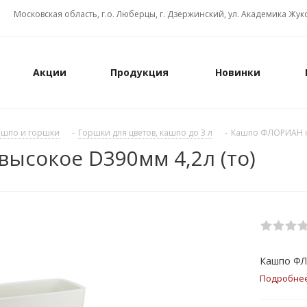
Московская область, г.о. Люберцы, г. Дзержинский, ул. Академика Жуко
Акции
Продукция
Новинки
ашпо и горшки
-
Горшки для цветов, кашпо до 3 л
-
Кашпо ФЛОРИАН ов
ысокое D390мм 4,2л (то)
Кашпо ФЛ
Подробне