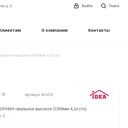
ва д. 6.
Войти
Поиск
Клиентам
О компании
Контакты
альное высокое D390мм 4,2л (то)
Артикул:
М 3272
ОРИАН овальное высокое D390мм 4,2л (то)
е