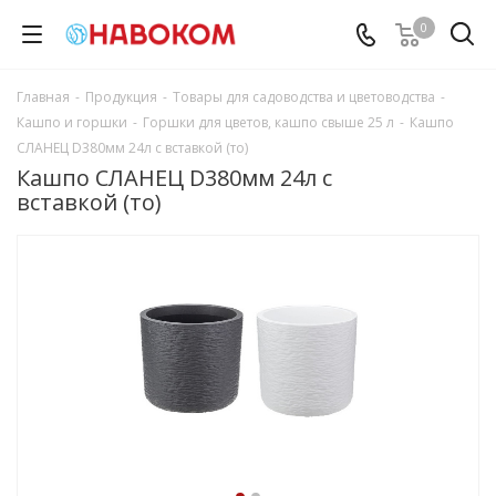
0
Главная
-
Продукция
-
Товары для садоводства и цветоводства
-
Кашпо и горшки
-
Горшки для цветов, кашпо свыше 25 л
-
Кашпо
СЛАНЕЦ D380мм 24л с вставкой (то)
Кашпо СЛАНЕЦ D380мм 24л с
вставкой (то)