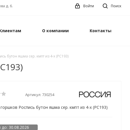
ва д. 6.
Войти
Поиск
Клиентам
О компании
Контакты
сь бутон яшма сер. кмпт из 4-х (РС193)
РС193)
Артикул:
730254
горшков Роспись бутон яшма сер. кмпт из 4-х (РС193)
 до: 30.08.2026