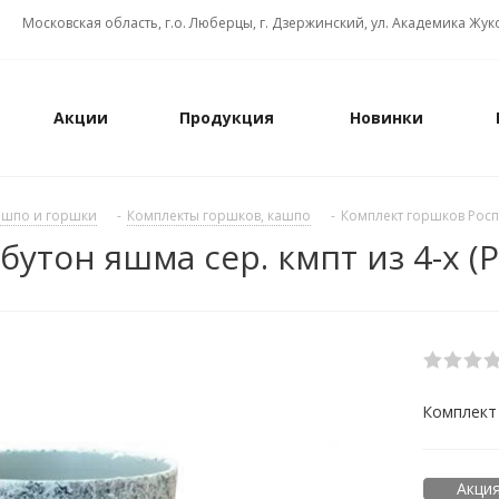
Московская область, г.о. Люберцы, г. Дзержинский, ул. Академика Жуко
Акции
Продукция
Новинки
ашпо и горшки
-
Комплекты горшков, кашпо
-
Комплект горшков Роспи
утон яшма сер. кмпт из 4-х (
Комплект 
Акция