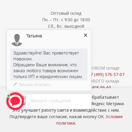
Оптовый склад
Пн. – Пт.: с 9:00 до 18:00
Сб., Вс.: выходной
Мелкооптовый склад
Татьяна
Пн. – Пт.: с 9:00 до 18:00
Сб., Вс.: выходной
Здравствуйте! Вас приветствует
Навоком.
Обращаем Ваше внимание, что
О наличии и стоимости товара на ОПТОВОМ складе
заказ любого товара возможен
уточняйте у менеджеров по телефону:
+7 (499) 576-57-07
Консультации продавцов МЕЛКООПТОВОГО склада
Татьяна
печатает...
(Cash&Carry) по телефону:
+7 (926) 408-96-60
2026 © ООО «НАВОКОМ» - хозтовары, посуда и товары для
Наш сайт использует cookie-файлы и обрабатывает
Введите сообщение
сада ОПТОМ
персональные данные с использованием Яндекс Метрики.
Это улучшает работу сайта и взаимодействие с ним.
Подтвердите ваше согласие, нажав кнопку ОК.
Условия
политики
.