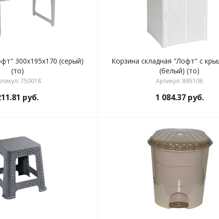
фт" 300х195х170 (серый)
Корзина складная "Лофт" с кры
(то)
(белый) (то)
ртикул: 750018
Артикул: 895106
211.81
руб.
1 084.37
руб.