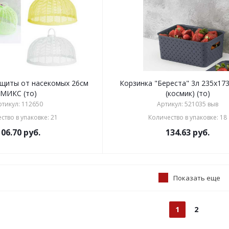
ащиты от насекомых 26см
Корзинка "Береста" 3л 235х17
МИКС (то)
(космик) (то)
ртикул: 112650
Артикул: 521035 выв
ство в упаковке: 21
Количество в упаковке: 18
106.70
руб.
134.63
руб.
Показать еще
1
2