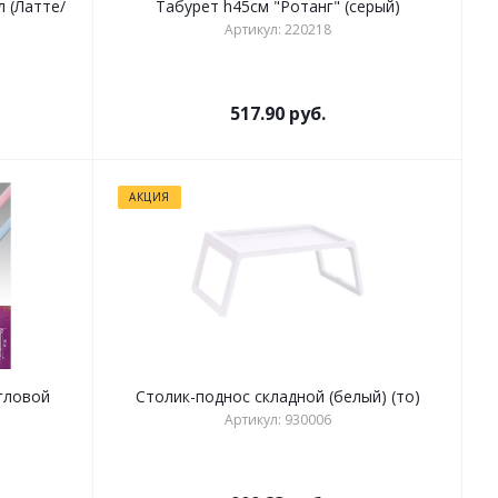
л (Латте/
Табурет h45см "Ротанг" (серый)
Артикул: 220218
517.90
руб.
АКЦИЯ
гловой
Столик-поднос складной (белый) (то)
Артикул: 930006