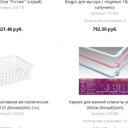
3см "Ротанг" (серый)
Ведро для мусора с педалью 18
капучино)
ртикул: 220118
Артикул: 151820
Количество в упаковке: 8
421.46
руб.
792.30
руб.
ративная металлическая
Карниз для ванной комнаты у
25 (белая)(хпп) (то)
260см (белый)(хпп)
ртикул: 720206
Артикул: 241006
Количество в упаковке: 15