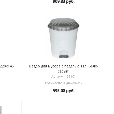
909.83
руб.
220х145
Ведро для мусора с педалью 11л (бело-
)
серый)
Артикул: 151101
Количество в упаковке: 2
595.08
руб.