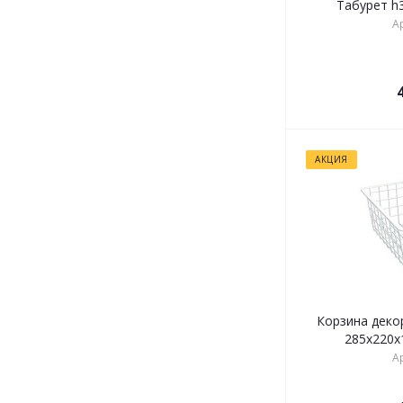
Табурет h3
А
АКЦИЯ
Корзина деко
285х220х1
А