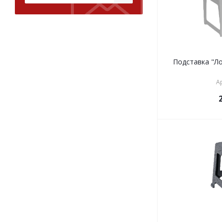
Подставка "Ло
А