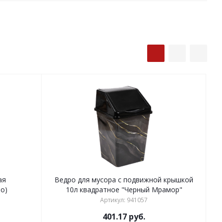
ая
Ведро для мусора с подвижной крышкой
то)
10л квадратное "Черный Мрамор"
Артикул: 941057
401.17
руб.