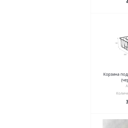
Корзина под
(че
А
Количе