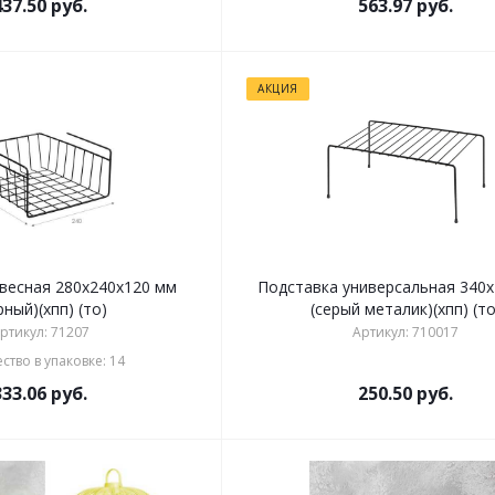
437.50
руб.
563.97
руб.
АКЦИЯ
весная 280х240x120 мм
Подставка универсальная 340х
рный)(хпп) (то)
(серый металик)(хпп) (то
ртикул: 71207
Артикул: 710017
ство в упаковке: 14
333.06
руб.
250.50
руб.