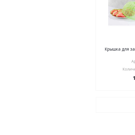
Крышка для з
А
Количе