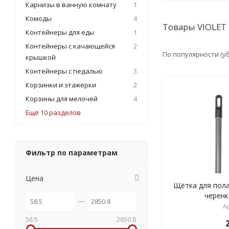
Карнизы в ванную комнату
1
Комоды
4
Товары VIOLET
Контейнеры для еды
1
Контейнеры с качающейся
2
По популярности (
крышкой
Контейнеры с педалью
3
Корзинки и этажерки
2
Корзины для мелочей
4
Ещё 10 разделов
Фильтр по параметрам
Цена
Щётка для пола
черенк
А
58.5
2850.8