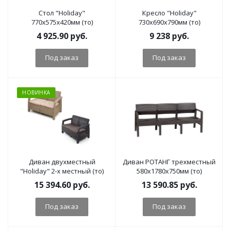
Стол "Holiday"
Кресло "Holiday"
770х575х420мм (то)
730х690х790мм (то)
4 925.90
руб.
9 238
руб.
Под заказ
Под заказ
НОВИНКА
Диван двухместный
Диван РОТАНГ трехместный
"Holiday" 2-х местный (то)
580x1780x750мм (то)
15 394.60
руб.
13 590.85
руб.
Под заказ
Под заказ