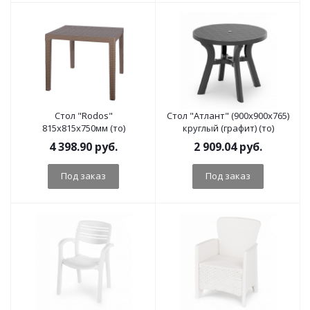
Стол "Rodos"
Стол "Атлант" (900х900х765)
815х815х750мм (то)
круглый (графит) (то)
4 398.90
руб.
2 909.04
руб.
Под заказ
Под заказ