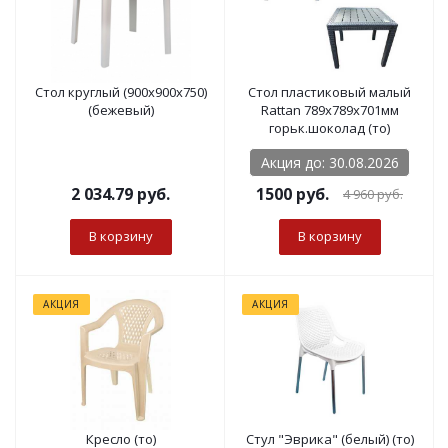
Стол круглый (900х900х750)
Стол пластиковый малый
(бежевый)
Rattan 789х789х701мм
горьк.шоколад (то)
Акция до: 30.08.2026
2 034.79
руб.
1500 руб.
4 960
руб.
В корзину
В корзину
АКЦИЯ
АКЦИЯ
Кресло (то)
Стул "Эврика" (белый) (то)