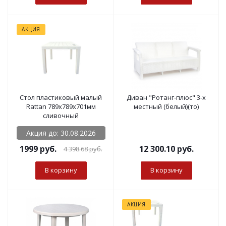
АКЦИЯ
Стол пластиковый малый
Диван "Ротанг-плюс" 3-х
Rattan 789х789х701мм
местный (белый)(то)
сливочный
Акция до: 30.08.2026
1999 руб.
12 300.10
руб.
4 398.68
руб.
В корзину
В корзину
АКЦИЯ