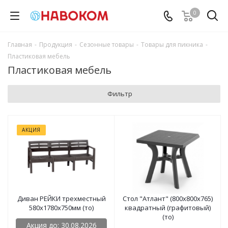
0
Главная
-
Продукция
-
Сезонные товары
-
Товары для пикника
-
Пластиковая мебель
Пластиковая мебель
Фильтр
АКЦИЯ
Диван РЕЙКИ трехместный
Стол "Атлант" (800х800х765)
580x1780x750мм (то)
квадратный (графитовый)
(то)
Акция до: 30.08.2026