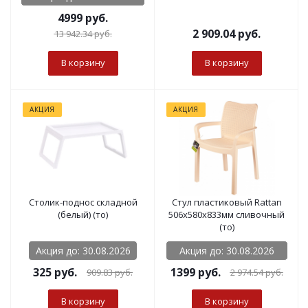
4999 руб.
2 909.04
руб.
13 942.34
руб.
В корзину
В корзину
АКЦИЯ
АКЦИЯ
Столик-поднос складной
Стул пластиковый Rattan
(белый) (то)
506х580х833мм сливочный
(то)
Акция до: 30.08.2026
Акция до: 30.08.2026
325
руб.
1399 руб.
909.83
руб.
2 974.54
руб.
В корзину
В корзину