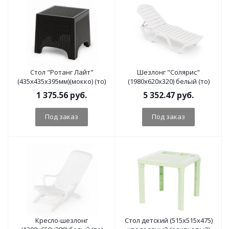
Стол "Ротанг Лайт"
Шезлонг "Солярис"
(435х435х395мм)(мокко) (то)
(1980х620х320) белый (то)
1 375.56
руб.
5 352.47
руб.
Под заказ
Под заказ
Кресло-шезлонг
Стол детский (515х515х475)