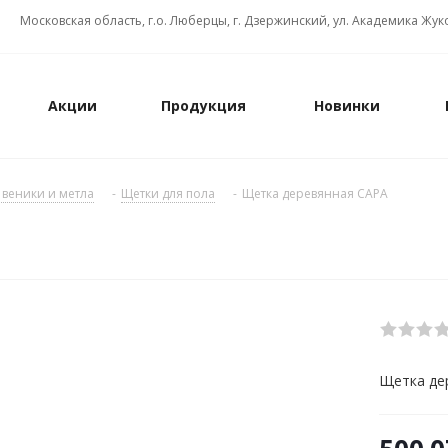
Московская область, г.о. Люберцы, г. Дзержинский, ул. Академика Жуко
Акции
Продукция
Новинки
 веники и метла
-
Щетки для пола
-
Щетка деревянная САРА
Щетка де