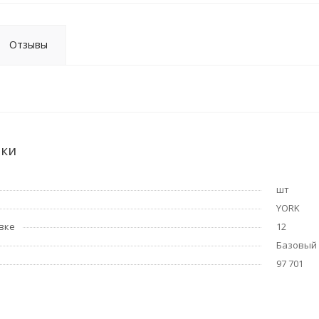
Отзывы
ики
шт
YORK
вке
12
Базовый
97 701