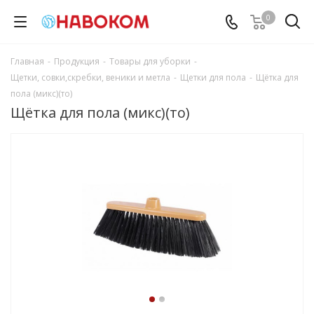
0
Главная
-
Продукция
-
Товары для уборки
-
Щетки, совки,скребки, веники и метла
-
Щетки для пола
-
Щётка для
пола (микс)(то)
Щётка для пола (микс)(то)