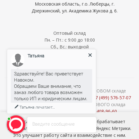
Московская область, г.о. Люберцы, г.
Дзержинский, ул. Академика Жукова д. 6.
Оптовый склад
Пн. – Пт.: с 9:00 до 18:00
Сб., Вс.: выходной
Мелкооптовый склад
Татьяна
Пн. – Пт.: с 9:00 до 18:00
Сб., Вс.: выходной
Здравствуйте! Вас приветствует
Навоком.
Обращаем Ваше внимание, что
О наличии и стоимости товара на ОПТОВОМ складе
заказ любого товара возможен
уточняйте у менеджеров по телефону:
+7 (499) 576-57-07
Консультации продавцов МЕЛКООПТОВОГО склада
Татьяна
печатает...
(Cash&Carry) по телефону:
+7 (926) 408-96-60
2026 © ООО «НАВОКОМ» - хозтовары, посуда и товары для
Наш сайт использует cookie-файлы и обрабатывает
Введите сообщение
сада ОПТОМ
персональные данные с использованием Яндекс Метрики.
Это улучшает работу сайта и взаимодействие с ним.