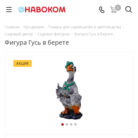
0
Главная
-
Продукция
-
Товары для садоводства и цветоводства
-
Садовый декор
-
Садовые фигурки
-
Фигура Гусь в берете
Фигура Гусь в берете
АКЦИЯ