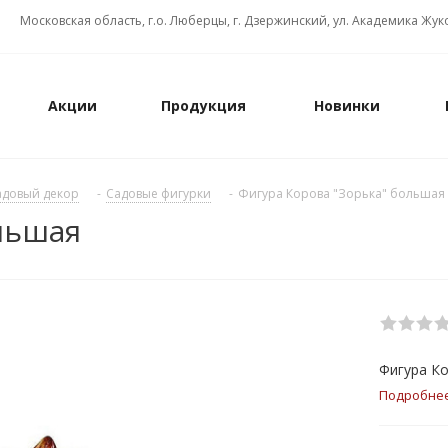
Московская область, г.о. Люберцы, г. Дзержинский, ул. Академика Жуко
Акции
Продукция
Новинки
адовый декор
-
Садовые фигурки
-
Фигура Корова "Зорька" большая
льшая
Фигура К
Подробне