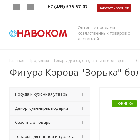
+7 (499) 576-57-07
Заказать звонок
Оптовые продажи
хозяйственных товаров с
доставкой
Главная
-
Продукция
-
Товары для садоводства и цветоводства
-
С
Фигура Корова "Зорька" бо
Посуда и кухонная утварь
НОВИНКА
Декор, сувениры, подарки
Сезонные товары
Товары для ванной и туалета