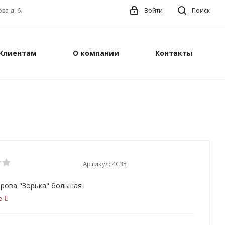
ва д. 6.
Войти
Поиск
Клиентам
О компании
Контакты
Артикул:
4С35
орова "Зорька" большая
е